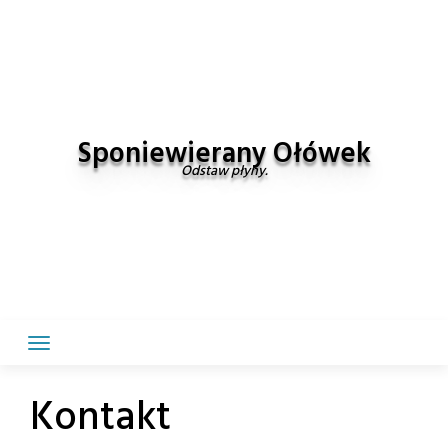
Skip
to
content
Sponiewierany Ołówek
Odstaw płyny.
Kontakt