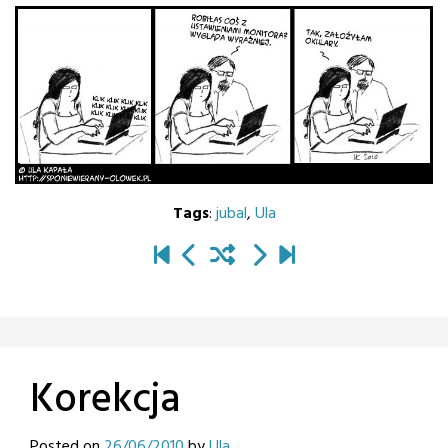
Tags
:
jubal
,
Ula
Korekcja
Posted on
26/06/2010
by
Ula