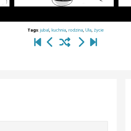
Tags
:
jubal
,
kuchnia
,
rodzina
,
Ula
,
życie