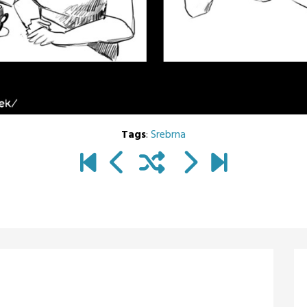
Tags
:
Srebrna